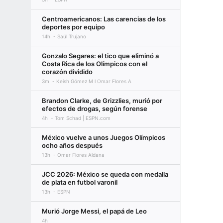
Centroamericanos: Las carencias de los
deportes por equipo
14h
Saúl Trujano
Gonzalo Segares: el tico que eliminó a
Costa Rica de los Olímpicos con el
corazón dividido
3m
Keish Gómez M l Omar Flores A
Brandon Clarke, de Grizzlies, murió por
efectos de drogas, según forense
4h
Tom Schad | ESPN.com
México vuelve a unos Juegos Olímpicos
ocho años después
13h
Omar Flores Aldana
JCC 2026: México se queda con medalla
de plata en futbol varonil
13h
ESPN
Murió Jorge Messi, el papá de Leo
4h