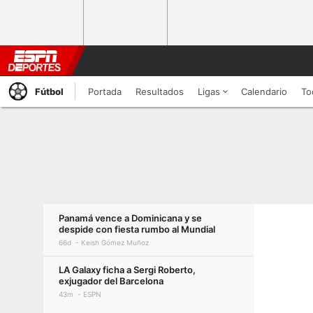
Fútbol
Portada
Resultados
Ligas
Calendario
To
Panamá vence a Dominicana y se
despide con fiesta rumbo al Mundial
66d
Keish Gómez Muñoz
LA Galaxy ficha a Sergi Roberto,
exjugador del Barcelona
43m
ESPN