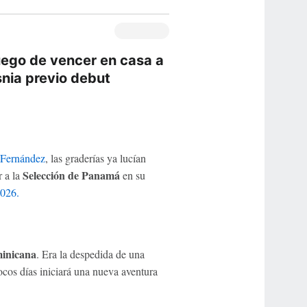
uego de vencer en casa a
snia previo debut
 Fernández
, las graderías ya lucían
Selección de Panamá
r a la
en su
026.
inicana
. Era la despedida de una
ocos días iniciará una nueva aventura