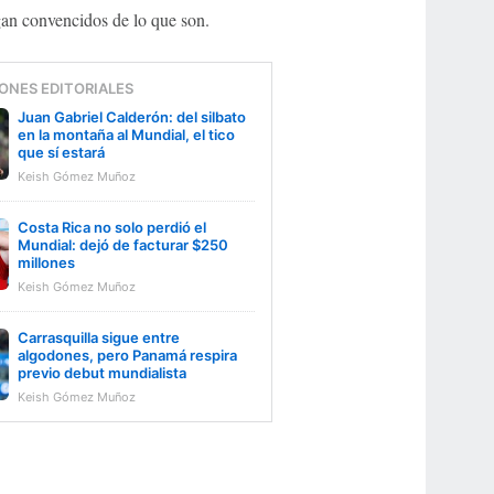
gan convencidos de lo que son.
ONES EDITORIALES
Juan Gabriel Calderón: del silbato
en la montaña al Mundial, el tico
que sí estará
Keish Gómez Muñoz
Costa Rica no solo perdió el
Mundial: dejó de facturar $250
millones
Keish Gómez Muñoz
Carrasquilla sigue entre
algodones, pero Panamá respira
previo debut mundialista
Keish Gómez Muñoz