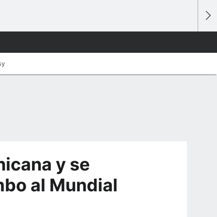
sy
icana y se
mbo al Mundial