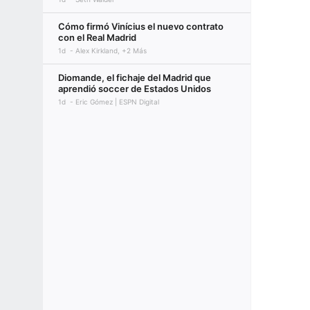
Cómo firmó Vinícius el nuevo contrato
con el Real Madrid
1d
Alex Kirkland, +2 Más
Diomande, el fichaje del Madrid que
aprendió soccer de Estados Unidos
1d
Eric Gómez | ESPN Digital