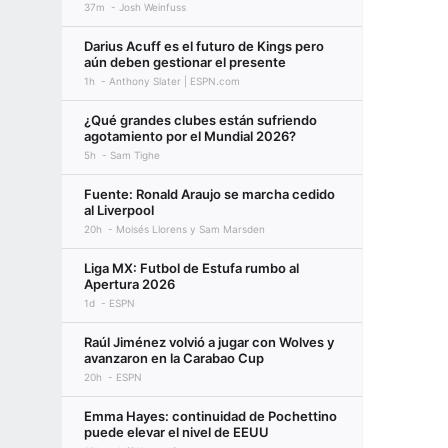
37m
Josh Weinfuss
Darius Acuff es el futuro de Kings pero
aún deben gestionar el presente
1h
Anthony Slater | ESPN.com
¿Qué grandes clubes están sufriendo
agotamiento por el Mundial 2026?
5h
Sam Tighe
Fuente: Ronald Araujo se marcha cedido
al Liverpool
20h
Moisés Llorens y Sam Marsden
Liga MX: Futbol de Estufa rumbo al
Apertura 2026
1d
ESPN
Raúl Jiménez volvió a jugar con Wolves y
avanzaron en la Carabao Cup
20h
ESPN
Emma Hayes: continuidad de Pochettino
puede elevar el nivel de EEUU