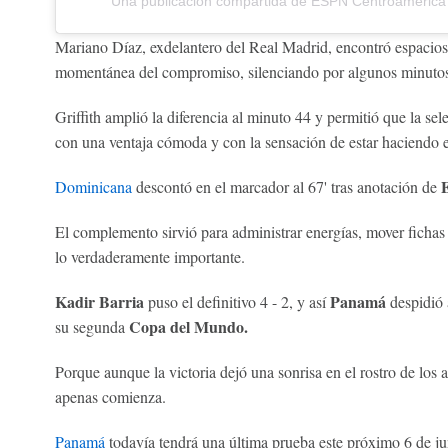
Una publicación compartida de ESPN Centroaméric
Mariano Díaz, exdelantero del Real Madrid, encontró espacios
momentánea del compromiso, silenciando por algunos minutos
Griffith amplió la diferencia al minuto 44 y permitió que la se
con una ventaja cómoda y con la sensación de estar haciendo e
E
Dominicana
descontó en el marcador al 67' tras anotación de
El complemento sirvió para administrar energías, mover fichas 
lo verdaderamente importante.
Kadir Barria
Panamá
puso el definitivo 4 - 2, y así
despidió 
Copa del Mundo.
su segunda
Porque aunque la victoria dejó una sonrisa en el rostro de los a
apenas comienza.
Panamá
todavía tendrá una última prueba este próximo 6 de j