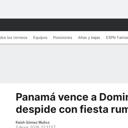
dos los torneos
Equipos
Posiciones
Altas y bajas
ESPN Fanta
Panamá vence a Domin
despide con fiesta ru
Keish Gómez Muñoz
3 de jun, 2026, 22:37 ET