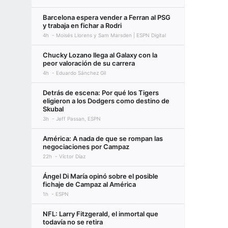
Barcelona espera vender a Ferran al PSG
y trabaja en fichar a Rodri
4h
Moisés Llorens y Sam Marsden | ESPN Digital
Chucky Lozano llega al Galaxy con la
peor valoración de su carrera
4h
Eduardo Sánchez Gil
Detrás de escena: Por qué los Tigers
eligieron a los Dodgers como destino de
Skubal
3h
Jeff Passan, ESPN
América: A nada de que se rompan las
negociaciones por Campaz
22h
Víctor Díaz
Ángel Di María opinó sobre el posible
fichaje de Campaz al América
1h
ESPN
NFL: Larry Fitzgerald, el inmortal que
todavía no se retira