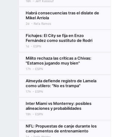
16h
Jeff Kassouf
Habrá consecuencias tras el dislate de
Mikel Arriola
2d
Rafa Ramos
Fichajes: El City se fija en Enzo
Fernández como sustituto de Rodri
1d
ESPN
Milito rechaza las críticas a Chivas:
"Estamos jugando muy bien"
17h
ESPN
Almeyda defiende registro de Lamela
como utilero: "No es trampa"
17h
ESPN
Inter Miami vs Monterrey: posibles
alineaciones y probabilidades
19h
ESPN
NFL: Propuestas de canje durante los
campamentos de entrenamiento
1d
Seth Walder