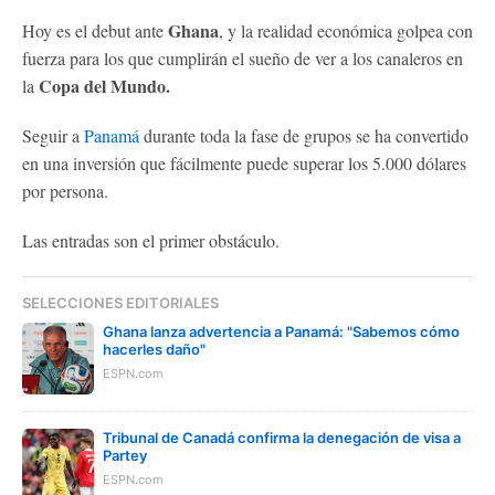
Ghana
Hoy es el debut ante
, y la realidad económica golpea con
fuerza para los que cumplirán el sueño de ver a los canaleros en
Copa del Mundo.
la
Seguir a
Panamá
durante toda la fase de grupos se ha convertido
en una inversión que fácilmente puede superar los 5.000 dólares
por persona.
Las entradas son el primer obstáculo.
SELECCIONES EDITORIALES
Ghana lanza advertencia a Panamá: "Sabemos cómo
hacerles daño"
ESPN.com
Tribunal de Canadá confirma la denegación de visa a
Partey
ESPN.com