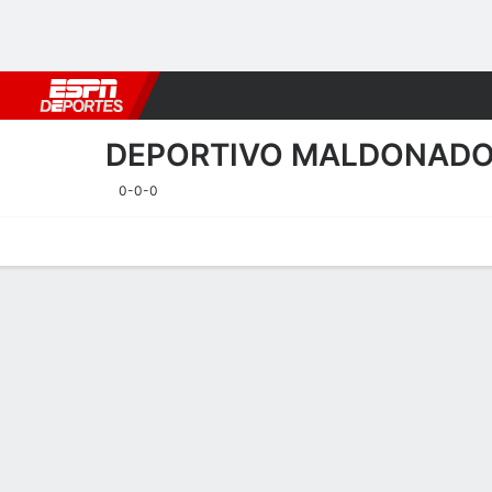
Fútbol
MLB
F. Americano
Básquetbol
WNBA
F1
Boxe
DEPORTIVO MALDONAD
0-0-0
Portada
Calendario
Resultados
Plantel
Estadísticas
Transf
Calendario
DEPORTIVO
SOCCER
10/8
6:00 PM