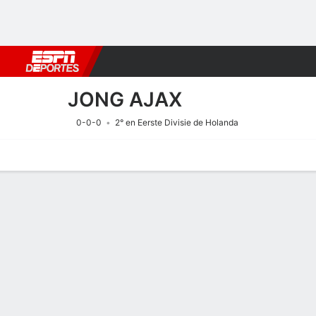
Fútbol
MLB
F. Americano
Básquetbol
WNBA
F1
Boxe
JONG AJAX
0-0-0
2° en Eerste Divisie de Holanda
Portada
Calendario
Resultados
Plantel
Estadísticas
Transf
Calendario
JONG AJAX
SOCCER
7/8
2:00 PM