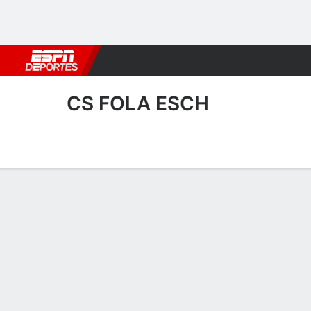
Fútbol
MLB
F. Americano
Básquetbol
WNBA
F1
Boxe
CS FOLA ESCH
Portada
Calendario
Resultados
Plantel
Estadísticas
Transf
Calendario
F
3
1