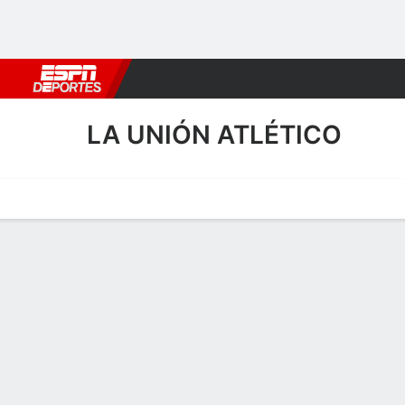
Fútbol
MLB
F. Americano
Básquetbol
WNBA
F1
Boxe
LA UNIÓN ATLÉTICO
Portada
Calendario
Resultados
Plantel
Estadísticas
Transf
Calendario
0
2
F