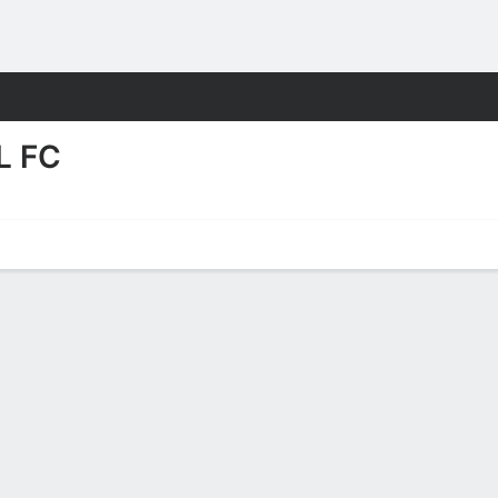
o
Más Deportes
L FC
erencias
No hay noticias disponibles