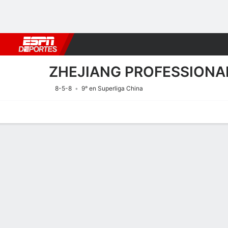
Fútbol
MLB
F. Americano
Básquetbol
WNBA
F1
Boxe
ZHEJIANG PROFESSIONA
8-5-8
9° en Superliga China
Portada
Calendario
Resultados
Plantel
Estadísticas
Transf
Calendario
8/8
7:35 AM