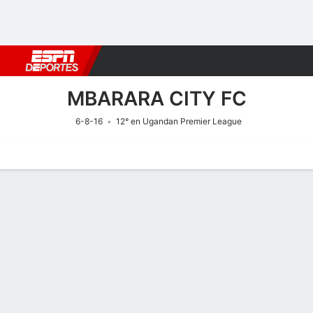
Fútbol
MLB
F. Americano
Básquetbol
WNBA
F1
Boxe
MBARARA CITY FC
6-8-16
12° en Ugandan Premier League
Portada
Calendario
Resultados
Plantel
Estadísticas
Transf
Calendario
4
1
F