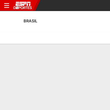
BRASIL
Portada
Calendario
Resultados
Plantel
Estadísticas
Calendario
1
2
3
1
6
2
F
F
F
BRA
FRA
BRA
CRO
BRA
Amistosos
Amistosos
Amistosos
BRASIL
SOCCER