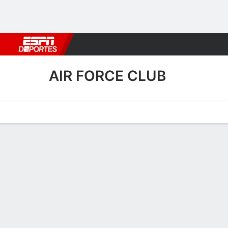
Fútbol
MLB
F. Americano
Básquetbol
WNBA
F1
Boxe
AIR FORCE CLUB
Portada
Calendario
Resultados
Plantel
Estadísticas
Transf
Calendario
0
1
F