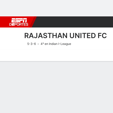
Fútbol
MLB
F. Americano
Básquetbol
WNBA
F1
Boxe
RAJASTHAN UNITED FC
5-3-6
4° en Indian I-League
Portada
Calendario
Resultados
Plantel
Estadísticas
Transf
Calendario
2
2
F