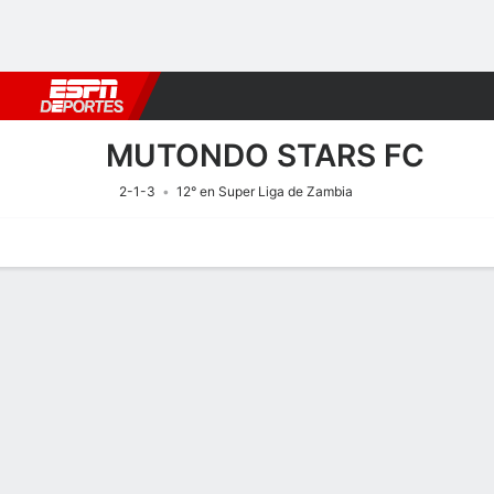
Fútbol
MLB
F. Americano
Básquetbol
WNBA
F1
Boxe
MUTONDO STARS FC
2-1-3
12° en Super Liga de Zambia
Portada
Calendario
Resultados
Plantel
Estadísticas
Transf
Calendario
1
0
F