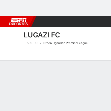
Fútbol
MLB
F. Americano
Básquetbol
WNBA
F1
Boxe
LUGAZI FC
5-10-15
13° en Ugandan Premier League
Portada
Calendario
Resultados
Plantel
Estadísticas
Transf
Calendario
0
1
F