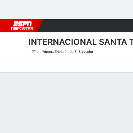
Fútbol
MLB
F. Americano
Básquetbol
WNBA
F1
Boxe
INTERNACIONAL SANTA 
7° en Primera División de El Salvador
Portada
Calendario
Resultados
Plantel
Estadísticas
Transf
Calendario de Internaciona