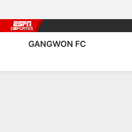
Fútbol
MLB
F. Americano
Básquetbol
WNBA
F1
Boxe
GANGWON FC
Portada
Calendario
Resultados
Plantel
Estadísticas
Transf
Calendario de Gangwon FC