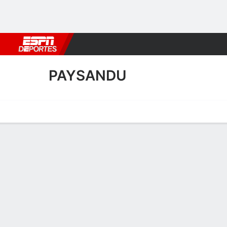
Fútbol
MLB
F. Americano
Básquetbol
WNBA
F1
Boxe
PAYSANDU
Portada
Calendario
Resultados
Plantel
Estadísticas
Transf
Calendario de Paysandu