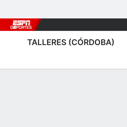
Fútbol
MLB
F. Americano
Básquetbol
WNBA
F1
Boxe
TALLERES (CÓRDOBA)
Portada
Calendario
Resultados
Plantel
Estadísticas
Transf
Calendario de Talleres (Có