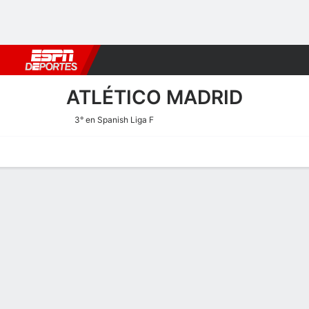
Fútbol
MLB
F. Americano
Básquetbol
WNBA
F1
Boxe
ATLÉTICO MADRID
3° en Spanish Liga F
Portada
Calendario
Resultados
Plantel
Estadísticas
Transf
Calendario de Atlético Mad