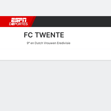
Fútbol
MLB
F. Americano
Básquetbol
WNBA
F1
Boxe
FC TWENTE
9° en Dutch Vrouwen Eredivisie
Portada
Calendario
Resultados
Plantel
Estadísticas
Transf
Calendario de FC Twente