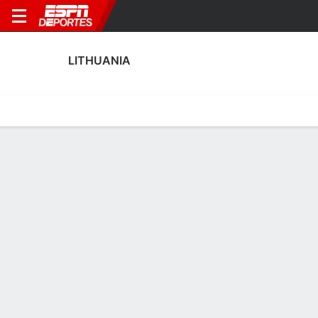
LITHUANIA
Portada
Calendario
Resultados
Plantel
Estadísticas
Calendario de Lithuania
Octubre, 2026
FECHA
PARTIDO
HORA
COMPETENCIA
v
Vie., 9 de Oct.
LTU
SWE
P.A.
FIFA Women's Wo