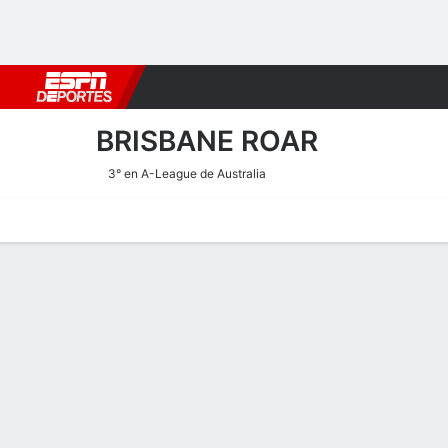
Fútbol
MLB
F. Americano
Básquetbol
WNBA
F1
Boxe
BRISBANE ROAR
3° en A-League de Australia
Portada
Calendario
Resultados
Plantel
Estadísticas
Transf
Calendario de Brisbane Ro