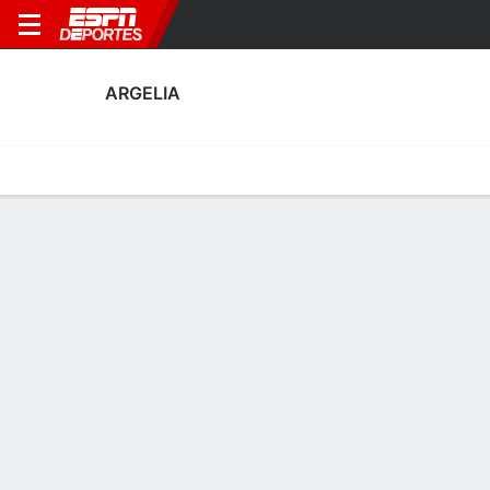
ARGELIA
Portada
Calendario
Resultados
Plantel
Estadísticas
Calendario de Argelia