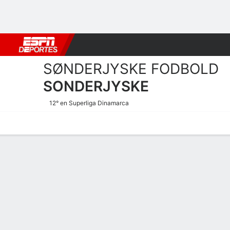
Fútbol
MLB
F. Americano
Básquetbol
WNBA
F1
Boxe
SØNDERJYSKE FODBOLD
SONDERJYSKE
12° en Superliga Dinamarca
Portada
Calendario
Resultados
Plantel
Estadísticas
Transf
Calendario de Sonderjyske