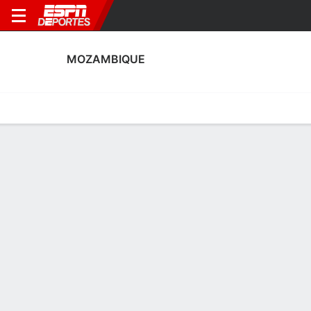
MOZAMBIQUE
Portada
Calendario
Resultados
Plantel
Estadísticas
Calendario de Mozambique