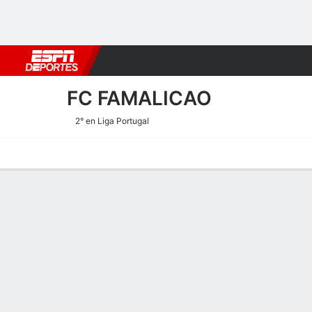
Fútbol
MLB
F. Americano
Básquetbol
WNBA
F1
Boxe
FC FAMALICAO
2° en Liga Portugal
Portada
Calendario
Resultados
Plantel
Estadísticas
Transf
Estadísticas de Goles de F
Goles