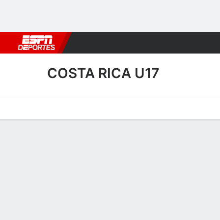
Fútbol
MLB
F. Americano
Básquetbol
WNBA
F1
Boxe
COSTA RICA U17
Portada
Calendario
Resultados
Plantel
Estadísticas
Estadísticas de Goles de C
Goles