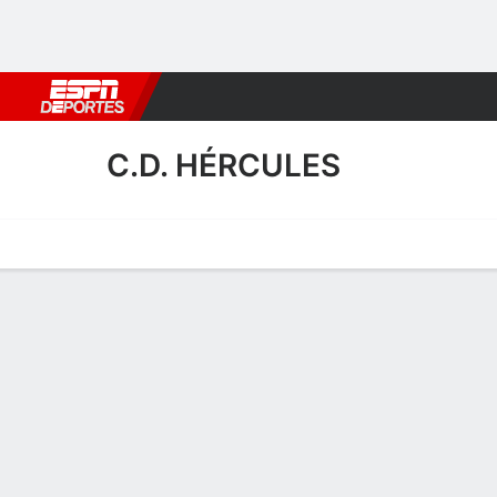
Fútbol
MLB
F. Americano
Básquetbol
WNBA
F1
Boxe
C.D. HÉRCULES
Portada
Calendario
Resultados
Plantel
Estadísticas
Transf
Estadísticas de Goles de C
Goles