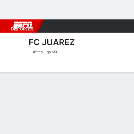
Fútbol
MLB
F. Americano
Básquetbol
WNBA
F1
Boxe
FC JUAREZ
18° en Liga MX
Portada
Calendario
Resultados
Plantel
Estadísticas
Transf
Estadísticas de Goles de F
Goles