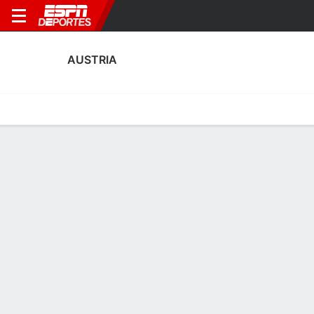
AUSTRIA
Portada
Calendario
Resultados
Plantel
Estadísticas
Estadísticas de Goles de Austria
Goles
Tarjetas
Rendimiento
Goleadores
Asistencias