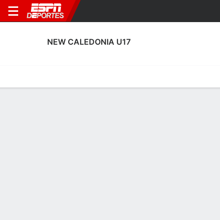
NEW CALEDONIA U17
Portada
Calendario
Resultados
Plantel
Estadísticas
Estadísticas de Goles de New
Caledonia U17
Goles
Tarjetas
Rendimiento