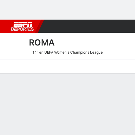
Fútbol
MLB
F. Americano
Básquetbol
WNBA
F1
Boxe
ROMA
14° en UEFA Women's Champions League
Portada
Calendario
Resultados
Plantel
Estadísticas
Transf
Estadísticas de Goles de 
Goles