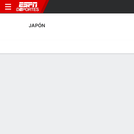
JAPÓN
Portada
Calendario
Resultados
Plantel
Estadísticas
Estadísticas de Goles de Japón
Goles
Tarjetas
Rendimiento
Goleadores
Asistencias