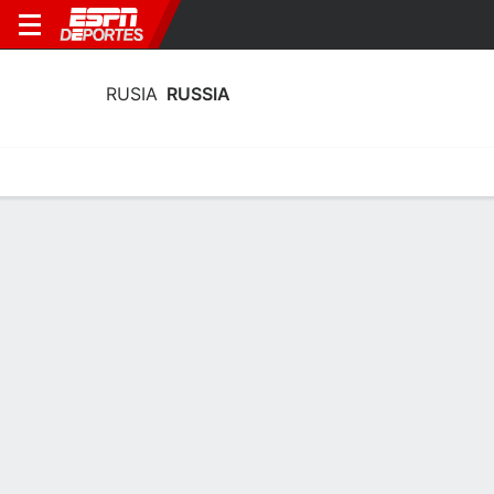
RUSIA
RUSSIA
Portada
Calendario
Resultados
Plantel
Estadísticas
Estadísticas de Goles de Rusia
Goles
Tarjetas
Rendimiento
Goleadores
Asistencias