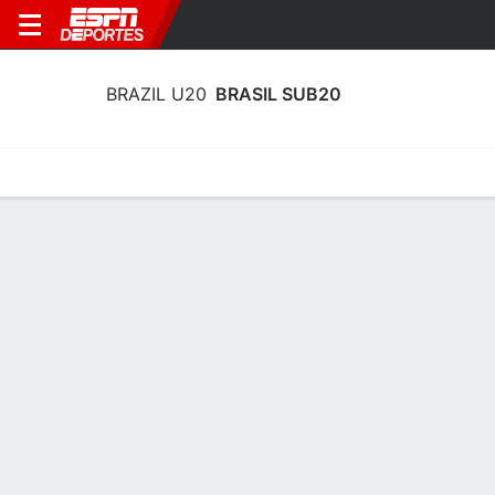
BRAZIL U20
BRASIL SUB20
Portada
Calendario
Resultados
Plantel
Estadísticas
Estadísticas de Goles de Brasil Sub 20
Goles
Tarjetas
Rendimiento
Goleadores
Asistencias