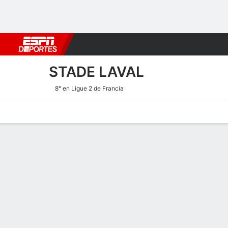
Fútbol
MLB
F. Americano
Básquetbol
WNBA
F1
Boxe
STADE LAVAL
8° en Ligue 2 de Francia
Portada
Calendario
Resultados
Plantel
Estadísticas
Transf
Estadísticas de Goles de S
Goles