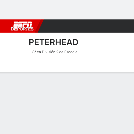
Fútbol
MLB
F. Americano
Básquetbol
WNBA
F1
Boxe
PETERHEAD
8° en División 2 de Escocia
Portada
Calendario
Resultados
Plantel
Estadísticas
Transf
Estadísticas de Goles de P
Goles