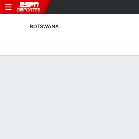
BOTSWANA
Portada
Calendario
Resultados
Plantel
Estadísticas
Estadísticas de Goles de Botswana
Goles
Tarjetas
Rendimiento
Goleadores
Asistencias