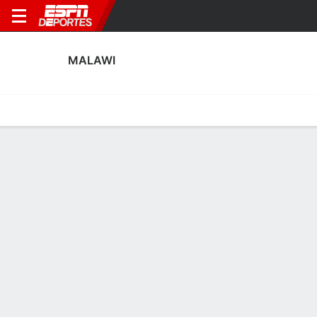
MALAWI
Portada
Calendario
Resultados
Plantel
Estadísticas
Estadísticas de Goles de Malawi
Goles
Tarjetas
Rendimiento
Goleadores
Asistencias