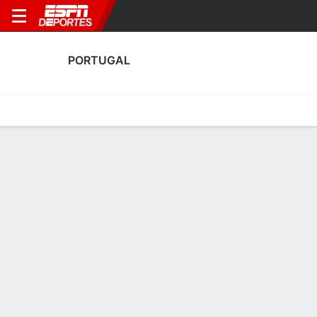
PORTUGAL
Portada
Calendario
Resultados
Plantel
Estadísticas
Estadísticas de Goles de Portugal
Goles
Tarjetas
Rendimiento
Goleadores
Asistencias