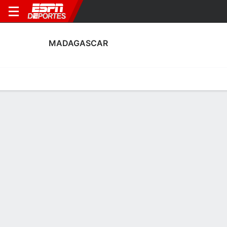
MADAGASCAR
Portada
Calendario
Resultados
Plantel
Estadísticas
Estadísticas de Goles de Madagascar
Goles
Tarjetas
Rendimiento
Goleadores
Asistencias