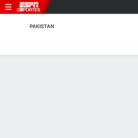
PAKISTAN
Portada
Calendario
Resultados
Plantel
Estadísticas
Estadísticas de Goles de Pakistan
Goles
Tarjetas
Rendimiento
Goleadores
Asistencias