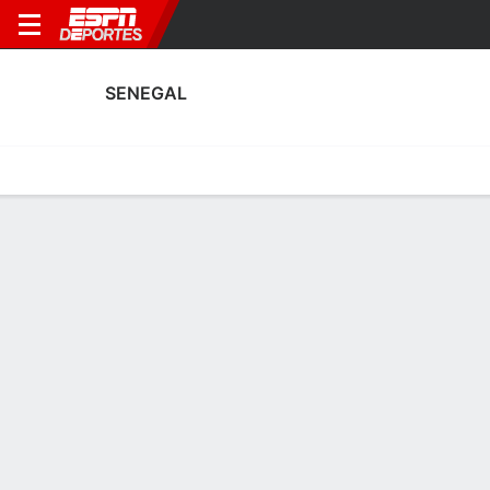
SENEGAL
Portada
Calendario
Resultados
Plantel
Estadísticas
Estadísticas de Goles de Senegal
Goles
Tarjetas
Rendimiento
Goleadores
Asistencias