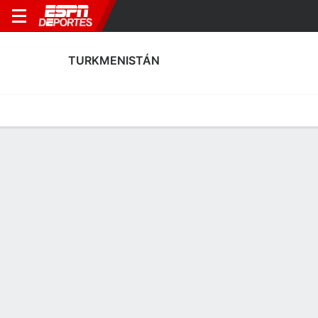
TURKMENISTÁN
Portada
Calendario
Resultados
Plantel
Estadísticas
Estadísticas de Goles de Turkmenistán
Goles
Tarjetas
Rendimiento
Goleadores
Asistencias