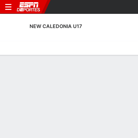
NEW CALEDONIA U17
Portada
Calendario
Resultados
Plantel
Estadísticas
Plantel de New Caledonia U17
Arqueros
NOMBRE
POS
EDAD
EST
P
NAC
P
Sylvain Ipeze
A
17
1.75 m
--
New Caledonia
--
1