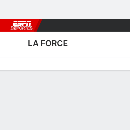
Fútbol
MLB
F. Americano
Básquetbol
WNBA
F1
Boxe
LA FORCE
Portada
Calendario
Resultados
Plantel
Estadísticas
Transf
Plantel de LA Force