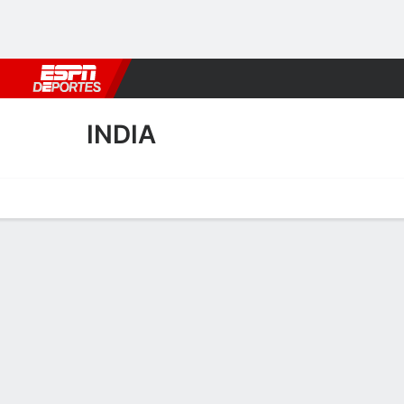
Fútbol
MLB
F. Americano
Básquetbol
WNBA
F1
Boxe
INDIA
Portada
Calendario
Resultados
Plantel
Estadísticas
Plantel de India