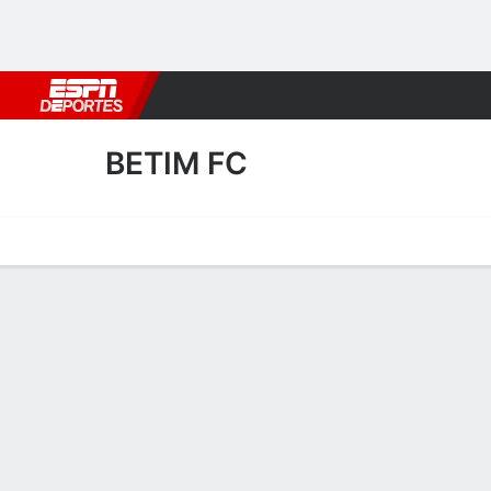
Fútbol
MLB
F. Americano
Básquetbol
WNBA
F1
Boxe
BETIM FC
Portada
Calendario
Resultados
Plantel
Estadísticas
Transf
Plantel de Betim FC