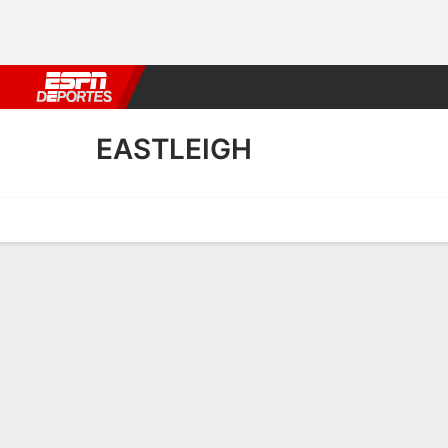
Fútbol
MLB
F. Americano
Básquetbol
WNBA
F1
Boxe
EASTLEIGH
Portada
Calendario
Resultados
Plantel
Estadísticas
Transf
Plantel de Eastleigh