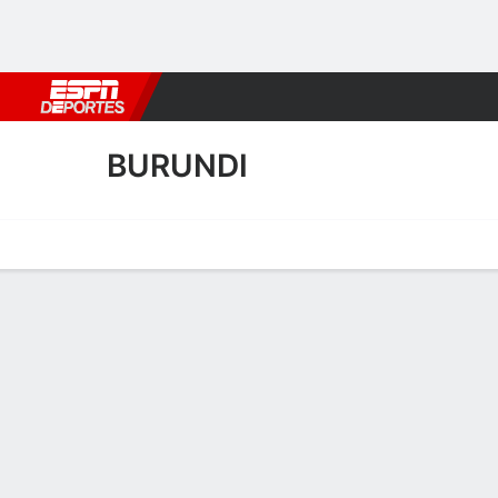
Fútbol
MLB
F. Americano
Básquetbol
WNBA
F1
Boxe
BURUNDI
Portada
Calendario
Resultados
Plantel
Estadísticas
Plantel de Burundi