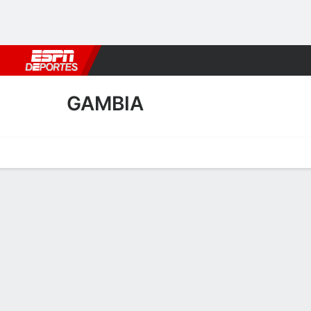
Fútbol
MLB
F. Americano
Básquetbol
WNBA
F1
Boxe
GAMBIA
Portada
Calendario
Resultados
Plantel
Estadísticas
Plantel de Gambia